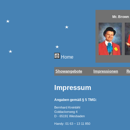
Mr. Brown 
Home
Showangebote
Impressionen
R
Impressum
Angaben gemäß § 5 TMG:
Bernhard Kreinbihl
Goldackerweg 4
D - 65191 Wiesbaden
Handy: 01 63 – 13 11 850