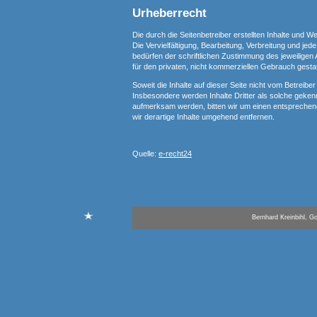
Urheberrecht
Die durch die Seitenbetreiber erstellten Inhalte und 
Die Vervielfältigung, Bearbeitung, Verbreitung und j
bedürfen der schriftlichen Zustimmung des jeweiligen 
für den privaten, nicht kommerziellen Gebrauch gestat
Soweit die Inhalte auf dieser Seite nicht vom Betreibe
Insbesondere werden Inhalte Dritter als solche geken
aufmerksam werden, bitten wir um einen entspreche
wir derartige Inhalte umgehend entfernen.
Quelle:
e-recht24
Bernhard Kreinbihl, 